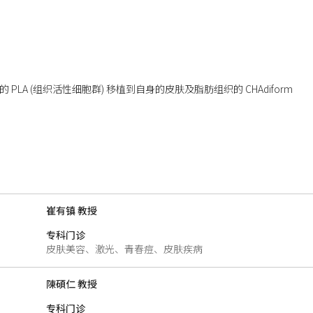
LA (组织活性细胞群) 移植到自身的皮肤及脂肪组织的 CHAdiform
师
崔有镇 教授
专科门诊
皮肤美容、激光、青春痘、皮肤疾病
陳碩仁 教授
专科门诊