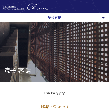
院长客话
院长 客话
Chaum的梦想
托马斯·爱迪生说过