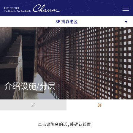
3F 抗衰老区
介绍设施/分层
2F
3F
点击设施名的话 , 能确认该置。