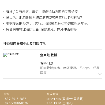
脊椎 / 关节疾病、痛症、损伤运动方面的专家诊疗
通过估计肌肉骨骼系统疾病的姿势来实行1:1物理治疗
根据专家的处方 , 可实行运动器械及运动垫的物理治疗室。
完备尖端物理治疗设备 (深部激光、体外冲击破等)
神经肌肉骨骼中心专门医疗队
金東炫 教授
专科门诊
肌肉骨骼疾病、疼痛康复、肌少症、呼吸
康复
咨询
开放时间
+82 2-3015-2837
8:30~17:30 (星期一~星期五)
+82 10-2810-8576
8:30~12:30 (星期六)