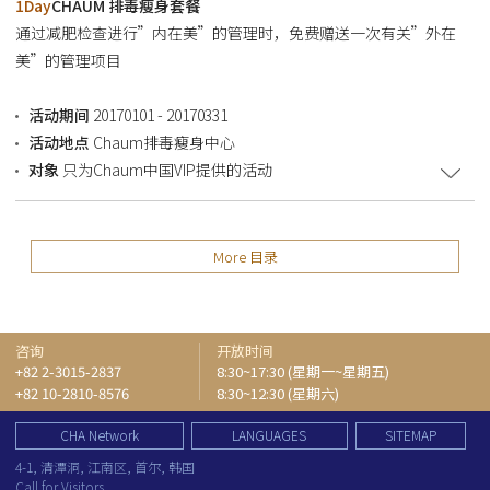
1Day
CHAUM 排毒瘦身套餐
通过减肥检查进行”内在美”的管理时，免费赠送一次有关”外在
美”的管理项目
活动期间
20170101 - 20170331
活动地点
Chaum排毒瘦身中心
对象
只为Chaum中国VIP提供的活动
More 目录
咨询
开放时间
+82 2-3015-2837
8:30~17:30 (星期一~星期五)
+82 10-2810-8576
8:30~12:30 (星期六)
CHA Network
LANGUAGES
SITEMAP
4-1, 清潭洞, 江南区, 首尔, 韩国
Call for Visitors