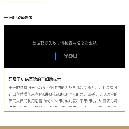
干细胞保管录像
只属于CHA医院的干细胞技术
干细胞具有可分化为多种细胞的能力及自我复制能力，因此具有可
造出代替损伤或老化细胞的新细胞的惊人能力。 最近，CHA医院的
研究人员们利用活着的成人体细胞成功复制了干细胞，从而使为疑
难疾病患者开发针对性干细胞治疗药物的研究更近了一步。 CHA医
院集团优秀的研究人员和设施以及50多年积累的生物研究经验和知
识，为治疗过去用手术或药物疗法无法治疗的疑难疾病奠定了基
础。洛杉矶CHA医院成功进行了利用干细胞脂肪移植术再造乳房的