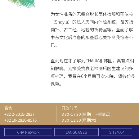
为女性准备的无需穿脱长筒体检服和莎依拉
（Shayla）的私人房间内体检系统、备齐指
南针、古兰经、地毯的祈祷室等，全面了解
中东文化后准备的那些悉心关怀令我惊奇不
已。
直到现在才了解到CHAUM和韩国，真有点相
知恨晚。为接受抗衰老检测后医生建议的多
项护理，我将在6个月后再次来院，望各位多
保重。
咨询
开放时间
+82 2-3015-2837
8:30~17:30 (星期一~星期五)
+82 10-2810-8576
8:30~12:30 (星期六)
CHA Network
LANGUAGES
SITEMAP