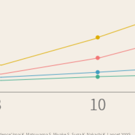
idence' lmai K, Matsuyama S, Miyake S, Suga K, Nakachi K, Lancet 2000)