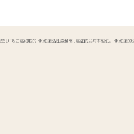
选别并攻击癌细胞的 NK 细胞活性度越高 , 癌症的发病率越低。NK 