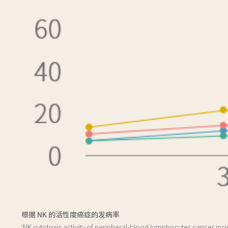
根据 NK 的活性度癌症的发病率
'NK cytotoxic activity of peripheral-blood lymphocytes cancer inc