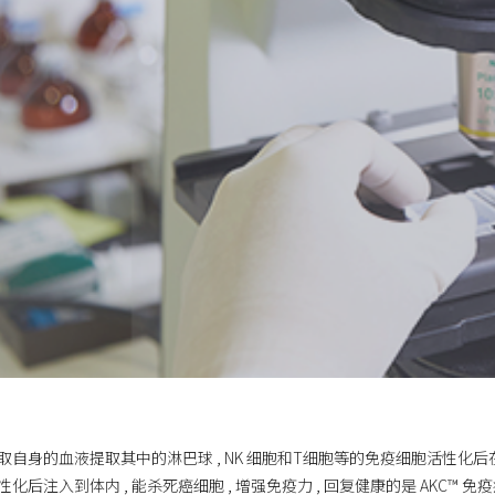
化淋巴球。即 , 采取自身的血液提取其中的淋巴球 , NK 细胞和T细胞等的免疫细胞活
化后注入到体内 , 能杀死癌细胞 , 增强免疫力 , 回复健康的是 AKC™ 