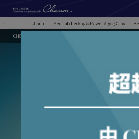
Chaum
Medical checkup & Power Aging Clinic
Be
CHECKUP
Consultation
在线预约/咨询