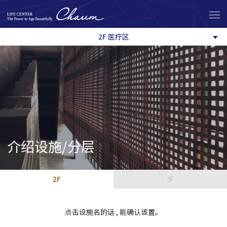
2F 医疗区
介绍设施/分层
2F
3F
点击设施名的话 , 能确认该置。